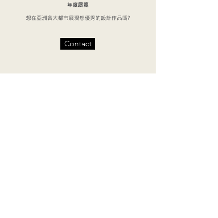
年度展覽
想在亞洲各大都市展現您優秀的設計作品嗎?
Contact
歷屆活動
ANBD作品展在各都市的共同主題下，每年在四個地
區舉行。四個展覽會場的其中一個做為主要會場，並
且在開幕式時由參展者與觀賞者進行交流。以充滿個
性且擴大的作品群，傳達出亞洲潛在的創造力能量。
另外，ANBD展不只是作品展覽，也發揮地域的特
性，展開多彩多姿的演講、教育交流、藝術活動及工