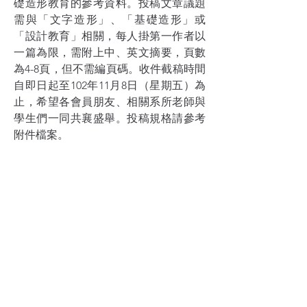
礎造形教育的參考資料。投稿文章議題
需與「文字造形」、「基礎造形」或
「設計教育」相關，每人掛第一作者以
一篇為限，需附上中、英文摘要，頁數
為4-8頁，但不需編頁碼。收件截稿時間
自即日起至102年11月8日（星期五）為
止，希望各會員朋友、相關系所老師與
學生們一同共襄盛舉。投稿規格請參考
附件檔案。
Learn More
Follow