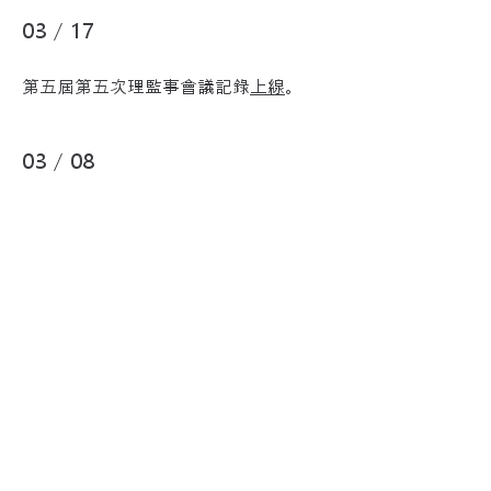
03 / 17
第五屆第五次理監事會議記錄
上線
。
03 / 08
第五屆第一次會員大會會議記錄
上線
。
Follow
Contact
tsbda.clerk@gmail.com
+886-2-27376301
Address