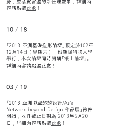
勞，並恭賀當選的新任理監事，詳細內
容請點選
此處
！
10 / 18
「2013 亞洲基礎造形論壇」預定於102年
12月14日（星期六），假朝陽科技大學
舉行，本次論壇同時開闢「紙上論壇」。
詳細內容請點選
此處
！
03 / 19
「2013 亞洲聯盟超越設計/Asia
Network beyond Design 作品展」徵件
開始，收件截止日期為 2013年5月20
日，詳細內容請點選
此處
！